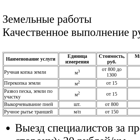
Земельные работы
Качественное выполнение р
Единица
Стоимость,
М
Наименование услуги
измерения
руб.
от 800 до
3
Ручная копка земли
м
1300
2
Перекопка земли
от 15
м
Развоз песка, земли по
2
от 15
м
участку
Выкорчевывание пней
шт.
от 800
Ручное рытье траншей
м/п
от 150
Выезд специалистов за пр