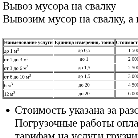
Вывоз мусора на свалку
Вывозим мусор на свалку, а
Наименование услуги
Единица измерения, тонна
Стоимость
3
до 0,5
1 50
до 1 м
3
до 1
2 00
от 1 до 3 м
3
до 1,5
2 50
от 3 до 6 м
3
до 1,5
3 00
от 6 до 10 м
3
до 20
4 50
6 м
3
до 20
6 00
12 м
Стоимость указана за раз
Погрузочные работы опла
тарифам на услуги грузчи